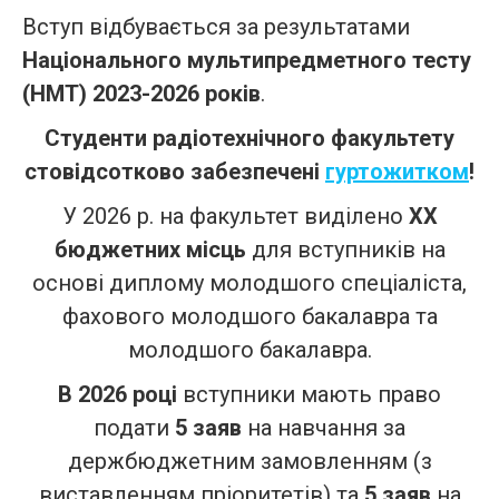
Вступ відбувається за результатами
Національного мультипредметного тесту
(НМТ) 2023-2026 років
.
Студенти радіотехнічного факультету
стовідсотково забезпечені
гуртожитком
!
У 2026 р. на факультет виділено
ХХ
бюджетних місць
для вступників на
основі диплому молодшого спеціаліста,
фахового молодшого бакалавра та
молодшого бакалавра.
В 2026 році
вступники мають право
подати
5 заяв
на навчання за
держбюджетним замовленням (з
виставленням пріоритетів) та
5 заяв
на