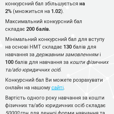
конкурсний бал збільшується
на
2%
(множиться на
1.02
).
Максимальний конкурсний бал
складає
200 балів.
Мінімальний конкурсний бал для вступу
на основі НМТ складає
130
балів для
навчання за
державним замовленням
і
100
балів для навчання за
кошти фізичних
та/або юридичних осіб
.
Конкурсний бал Ви можете розрахувати
онлайн на нашому
сайті
.
Вартість одного року навчання за кошти
фізичних та/або юридичних осіб складає
50000
грн для денної форми навчання та