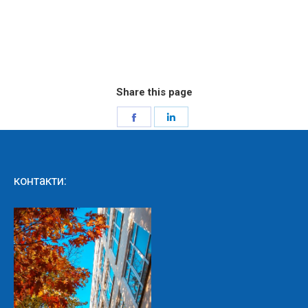
Share this page
Share
Share
on
on
Facebook
LinkedIn
контакти: