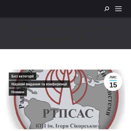
Search:
Х Міжнародна науково-технічна
конференція РТПСАС
You are here:
Без категорії
ЛИС
15
Наукові видання та конференції
Новини