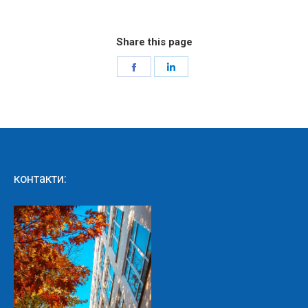
Share this page
Share
Share
on
on
Facebook
LinkedIn
контакти: