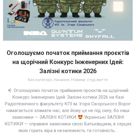
Оголошуємо початок приймання проєктів
на щорічний Конкурс Інженерних Ідей:
Залізні котики 2026
Без категорії
,
Начання
,
Новини
,
студ життя
Оголошуємо початок приймання проєктів на щорічний
Конкурс Інженерних Ідей: Залізні котики 2026 на базі
Радіотехнічного факультету КПІ ім. Ігоря Сікорського Ворог
намагається зламати нас, але йому це не під силу, бо наші
захисники — ЗАЛІЗНІ КОТИКИ
Українські ЗАЛІЗНІ
КОТИКИ — справжні захисники своєї Батьківщини, в серцях
яких горить віра в незалежність та готовність…