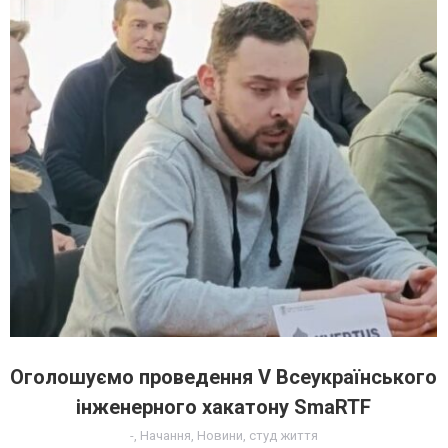
Оголошуємо проведення V Всеукраїнського
інженерного хакатону SmaRTF
-
,
Начання
,
Новини
,
студ життя