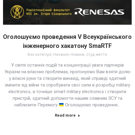
Оголошуємо проведення V Всеукраїнського
інженерного хакатону SmaRTF
Без категорії
,
Начання
,
Новини
,
студ життя
У світлі останніх подій та концентрації уваги партнерів
України на власних проблемах, пропонуємо Вам взяти долю
у власні руки та створити винахід, який справді здатний
змінити хід війни та спробувати свої сили в розробці military
electronics, а точніше smart military electronics і створити
пристрій, здатний допомогти нашим славним ЗСУ та
наблизити Перемогу
Оголошуємо проведення…
Read more