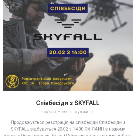
Співбесіди з SKYFALL
кар'єра
,
Новини
,
студ життя
Продовжується реєстрація на співбесіди Співбесіди з
SKYFALL відбудуться 20.02 з 14:00 ОФЛАЙН в нашому
корпусі Опис вакансії Junior QA Engineer тестуватиме роботу