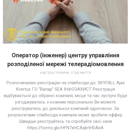
Оператор (інженер) центру управління
розподіленої мережі телерадіомовлення
кар'єра
,
Новини
,
студ життя
Розпочинаємо реєстрацію на співбесіди до: SKYFALL Ajax
Kvertus ГО “Валар” SEA ІНФОЗАХИСТ Реєстрація
відбувається до обраної компанії, місце та час зустрічі буде
узгоджуватись з кожним персонально Ви можете
реєструватись до декількох компаній одночасно. За
результатами співбесіди компанія може зробити оффер.
Швидше реєструйтесь та спробуйте свої сили
https://forms.gle/HFN7xHCAqkrtHDAeA