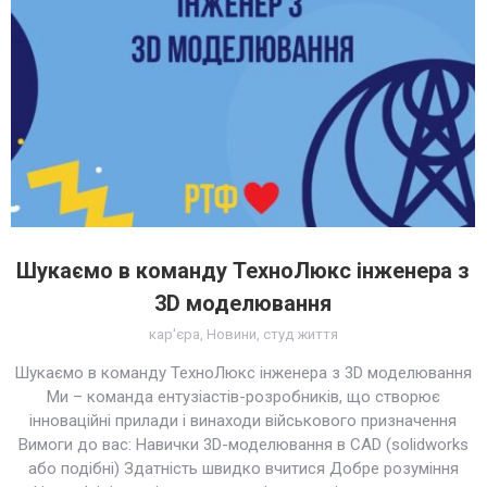
Шукаємо в команду ТехноЛюкс інженера з
3D моделювання
кар'єра
,
Новини
,
студ життя
Шукаємо в команду ТехноЛюкс інженера з 3D моделювання
Ми – команда ентузіастів-розробників, що створює
інноваційні прилади і винаходи військового призначення
Вимоги до вас: Навички 3D-моделювання в CAD (solidworks
або подібні) Здатність швидко вчитися Добре розуміння