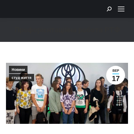
Search:
Профорієнтаційна робота РТФ
You are here:
Новини
ВЕР
17
студ життя