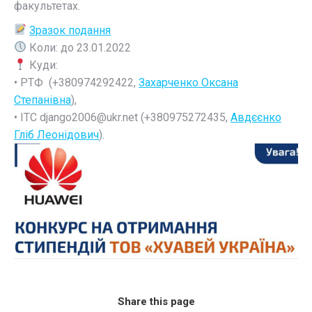
факультетах.
Зразок подання
Коли: до 23.01.2022
Куди:
• РТФ (+380974292422,
Захарченко Оксана
Степанівна
),
• ІТС django2006@ukr.net (+380975272435,
Авдєєнко
Гліб Леонідович
).
Share this page