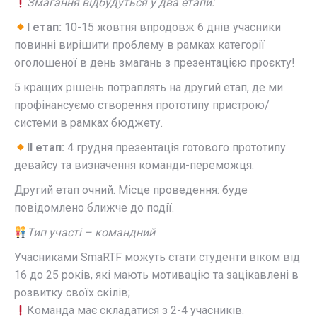
Змагання відбудуться у два етапи:
І етап:
10-15 жовтня впродовж 6 днів учасники
повинні вирішити проблему в рамках категорії
оголошеної в день змагань з презентацією проєкту!
5 кращих рішень потраплять на другий етап, де ми
профінансуємо створення прототипу пристрою/
системи в рамках бюджету.⠀
ІІ етап:
4 грудня презентація готового прототипу
девайсу та визначення команди-переможця.
Другий етап очний. Місце проведення: буде
повідомлено ближче до події.
Тип участі – командний
Учасниками SmaRTF можуть стати студенти віком від
16 до 25 років, які мають мотивацію та зацікавлені в
розвитку своїх скілів;
Команда має складатися з 2-4 учасників.