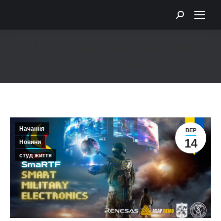
Search:
ІІ Всеукраїнський інженерний
хакатон SmaRTF
You are here:
Начання
ВЕР
14
Новини
студ життя