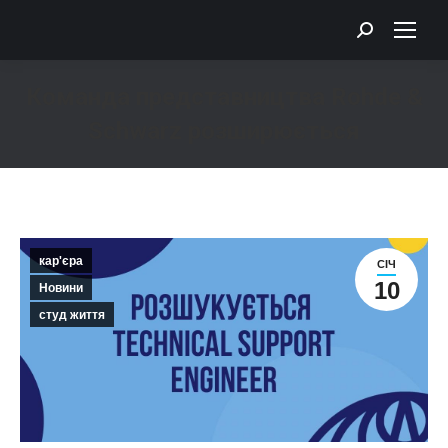
Search:
Команда представництва Rohde &
Schwarz розширюється
You are here:
кар'єра
СІЧ
10
Новини
студ життя