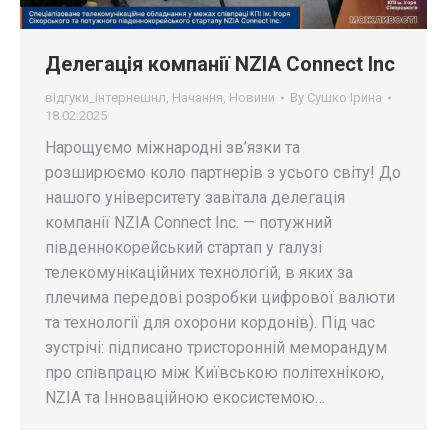
Делегація компанії NZIA Connect Inc
відгуки_інтернешнл
,
Начання
,
Новини
By
Сушко Ірина
18.02.2025
Нарощуємо міжнародні зв’язки та
розширюємо коло партнерів з усього світу! До
нашого університету завітала делегація
компанії NZIA Connect Inc. — потужний
південнокорейський стартап у галузі
телекомунікаційних технологій, в яких за
плечима передові розробки цифрової валюти
та технології для охорони кордонів). Під час
зустрічі: підписано тристоронній меморандум
про співпрацю між Київською політехнікою,
NZIA та Інноваційною екосистемою…