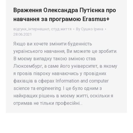
Враження Олександра Путієнка про
навчання за програмою Erasmus+
відгуки_інтернешнл
,
студ життя
By
Сушко Ірина
28.06.2021
Якщо ви хочете змінити буденність
українського навчання, Ви можете це зробити.
В моєму випадку такою зміною став
Люксембург, а саме його університет, в якому
я провів півроку навчаючись у провідних
фахівців в сферах Information and computer
science та engineering. І це було одним з
найкращих рішень в моєму житті, оскільки я
отримав не тільки професійні…