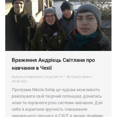
Враження Андрієць Світлани про
навчання в Чехії
відгуки_інтернешнл
,
студ життя
By
Сушко Ірина
28.06.2021
Програма Nikola Sohaj це чудова можливість
реалізувати свій творчий потенціал, дізнатись
нове та порівняти різні системи навчання. Для
себе я відмітила зручність планування
навчального процесу в CVUT в якому приймає