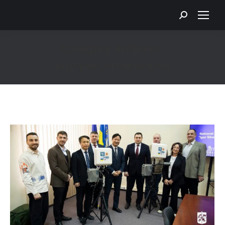
Search:
Category Archives:
відгуки_інтернешнл
You are here: