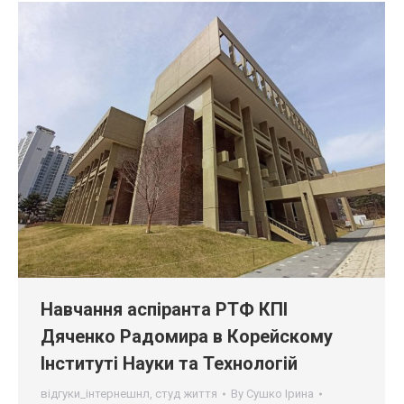
Навчання аспіранта РТФ КПІ
Дяченко Радомира в Корейскому
Інституті Науки та Технологій
відгуки_інтернешнл
,
студ життя
By
Сушко Ірина