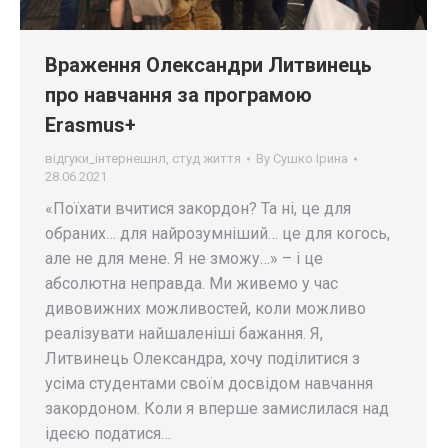
Враження Олександри Литвинець
про навчання за програмою
Erasmus+
відгуки_інтернешнл
,
студ життя
By
Сушко Ірина
28.06.2021
«Поїхати вчитися закордон? Та ні, це для
обраних… для найрозумніший… це для когось,
але не для мене. Я не зможу…» – і це
абсолютна неправда. Ми живемо у час
дивовижних можливостей, коли можливо
реалізувати найшаленіші бажання. Я,
Литвинець Олександра, хочу поділитися з
усіма студентами своїм досвідом навчання
закордоном. Коли я вперше замислилася над
ідеєю податися…