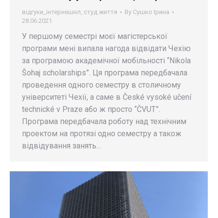
відгуки_інтернешнл
,
студ життя
By
Сушко Ірина
28.06.2021
У першому семестрі моєї магістерської
програми мені випала нагода відвідати Чехію
за програмою академічної мобільності “Nikola
Šohaj scholarships”. Ця програма передбачала
проведення одного семестру в столичному
університеті Чехії, а саме в České vysoké učení
technické v Praze або ж просто “ČVUT”.
Програма передбачала роботу над технічним
проектом на протязі одно семестру а також
відвідування занять…