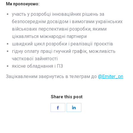
Ми пропонуємо:
участь у розробці інноваційних рішень за
безпосереднім досвідом і вимогами українських
військових перспективні розробки, якими
цікавляться міжнародні партнери
швидкий цикл розробки і реалізації проєктів
гідну оплату праці гнучкий графік, можливість
часткової зайнятості
якісне обладнання і ПЗ
Зацікавленим звернутись в телеграм до
@Emiter_pn
Share this post
Share
Share
on
on
Facebook
LinkedIn