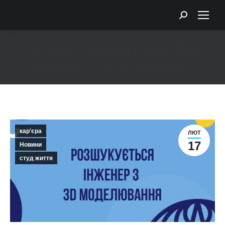
Search:
Шукаємо в команду ТехноЛюкс
інженера з 3D моделювання
You are here:
кар'єра
ЛЮТ
17
Новини
студ життя