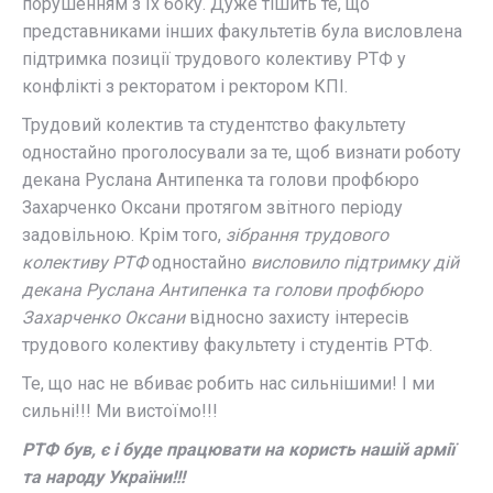
порушенням з їх боку. Дуже тішить те, що
представниками інших факультетів була висловлена
підтримка позиції трудового колективу РТФ у
конфлікті з ректоратом і ректором КПІ.
Трудовий колектив та студентство факультету
одностайно проголосували за те, щоб визнати роботу
декана Руслана Антипенка та голови профбюро
Захарченко Оксани протягом звітного періоду
задовільною. Крім того,
зібрання трудового
колективу РТФ
одностайно
висловило підтримку дій
декана Руслана Антипенка та голови профбюро
Захарченко Оксани
відносно захисту інтересів
трудового колективу факультету і студентів РТФ.
Те, що нас не вбиває робить нас сильнішими! І ми
сильні!!! Ми вистоїмо!!!
РТФ був, є і буде працювати на користь нашій армії
та народу України!!!