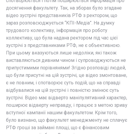
спотворюється і потім поширюється інформація про
досягнення факультету. Так, на зборах було згадане
відео зустрічі представників РТФ з ректором, що
зараз розповсюджується “КПІ-Медіа”. На думку
трудового колективу, інформація про роботу
коллективу, що була надана ректором під час цієї
зустрічі з представниками РТФ, не є объективною.
При цьому вказуються лише недоліки, які також
виставляються дивним чином і супроводжуються не
припустимими порівнянями! Згідно розповіді людей,
що були присутні на цій зустрічі, це відео змонтоване,
є не повним, і спотворює суть подій, що на справді
відбувалися на цій зустрічі і повністю змінює суть
зустрічі. Відео має відверто маніпулятивний характер,
поширює відверту неправду, і працює з метою зриву
вступної кампанії нашим факультетом. Крім того,
було визнано, що факультет менеджменту не сплачує
РТФ гроші за займані площі, що є фінансовим