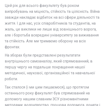
Цей рік для всього факультету був роком
випробувань на міцність, стійкість та цілісність. Війна
завжди накладає відбиток на всі сфери діяльності та
життя. І для нас, усіх співробітників та студентів, на
жаль, це виклики не лише від зовнішнього ворога,
але і боротьба всередині університету за виживання
та стійкість. Але ми тримаємо оборону на всіх
фронтах.
На зборах були представлені результатати
внутрішнього самоаналізу, який спрямованний, в
першу чергу на подальше покращення нашої
методичної, наукової, організаційної та навчальної
роботи.
Так сталося (і ми цим пишаємося), що протягом
останнього року факультет був спрямований на
допомогу нашим славним ЗСУ різноманітними
методами: волонтерство, грошова допомога, донати і