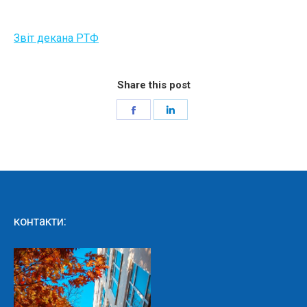
Звіт декана РТФ
Share this post
Share
Share
on
on
Facebook
LinkedIn
контакти: