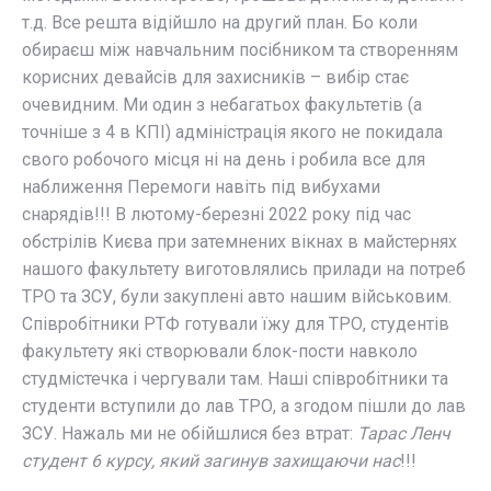
т.д. Все решта відійшло на другий план. Бо коли
обираєш між навчальним посібником та створенням
корисних девайсів для захисників – вибір стає
очевидним. Ми один з небагатьох факультетів (а
точніше з 4 в КПІ) адміністрація якого не покидала
свого робочого місця ні на день і робила все для
наближення Перемоги навіть під вибухами
снарядів!!! В лютому-березні 2022 року під час
обстрілів Києва при затемнених вікнах в майстернях
нашого факультету виготовлялись прилади на потреб
ТРО та ЗСУ, були закуплені авто нашим військовим.
Співробітники РТФ готували їжу для ТРО, студентів
факультету які створювали блок-пости навколо
студмістечка і чергували там. Наші співробітники та
студенти вступили до лав ТРО, а згодом пішли до лав
ЗСУ. Нажаль ми не обійшлися без втрат:
Тарас Ленч
студент 6 курсу, який загинув захищаючи нас
!!!