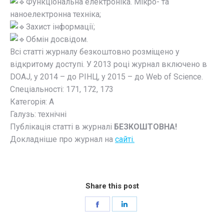
Функціональна електроніка. Мікро- та
наноелектронна техніка;
Захист інформації;
Обмін досвідом.
Всі статті журналу безкоштовно розміщено у
відкритому доступі. У 2013 році журнал включено в
DOAJ, у 2014 – до РІНЦ, у 2015 – до Web of Science.
Спеціальності: 171, 172, 173
Категорія: А
Галузь: технічні
Публікація статті в журналі
БЕЗКОШТОВНА!
Докладніше про журнал на
сайті.
Share this post
Share
Share
on
on