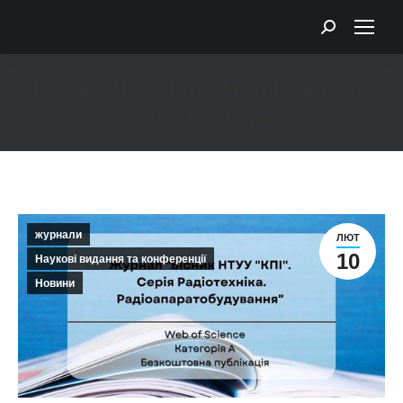
Search:
Публікації в наукометричній базі
Web of Science
You are here:
журнали
ЛЮТ
10
Наукові видання та конференції
Новини