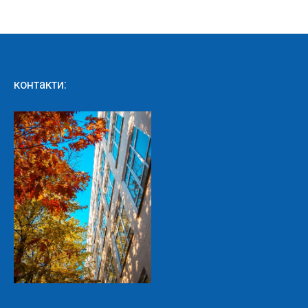
Facebook
LinkedIn
контакти: