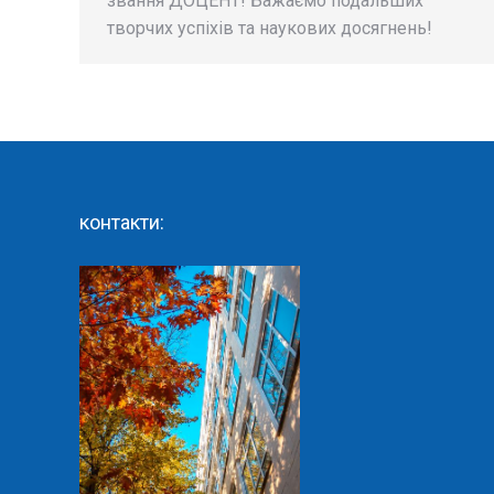
звання ДОЦЕНТ! Бажаємо подальших
творчих успіхів та наукових досягнень!
контакти: