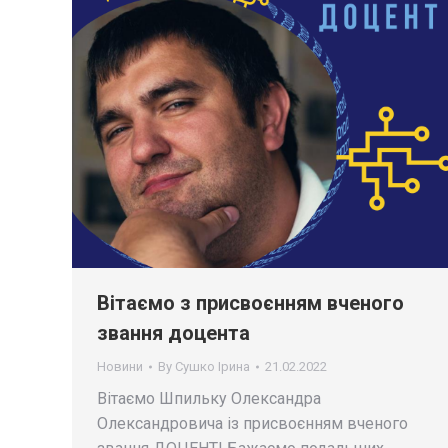
Вітаємо з присвоєнням вченого
звання доцента
Новини
By
Сушко Ірина
21.02.2022
Вітаємо Шпильку Олександра
Олександровича із присвоєнням вченого