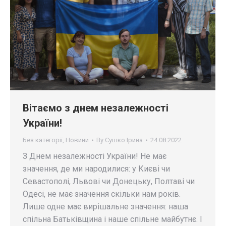
Вітаємо з днем незалежності
України!
Без категорії
,
Новини
By
Сушко Ірина
24.08.2022
З Днем незалежності України! Не має
значення, де ми народилися: у Києві чи
Севастополі, Львові чи Донецьку, Полтаві чи
Одесі, не має значення скільки нам років.
Лише одне має вирішальне значення: наша
спільна Батьківщина і наше спільне майбутнє. І