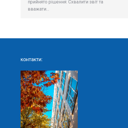
прийнято рішення: Схвалити звіт та
вважати…
контакти: