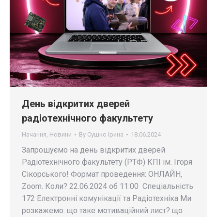
День відкритих дверей
радіотехнічного факультету
Начання
,
Новини
By
Сушко Ірина
18.06.2024
Запрошуємо на день відкритих дверей
Радіотехнічного факультету (РТФ) КПІ ім. Ігоря
Сікорського! Формат проведення: ОНЛАЙН,
Zoom. Коли? 22.06.2024 об 11:00 Спеціальність
172 Електронні комунікації та Радіотехніка Ми
розкажемо: що таке мотиваційний лист? що