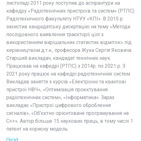
листопаді 2011 року поступив до аспірантури на
кафедру «Радіотехнічних пристроїв та систем» (РТПС)
Радіотехнічного факультету НТУУ «КПІ». В 2015 р.
захистив кандидатську дисертацію на тему «Методи
послідовного виявлення траєкторії цілі з
використанням вирішальних статистик відміток» під
керівництвом д.т.н., професора Жука Сергія Яковича.
Старший викладач, кандидат технічних наук.
Працював на кафедрі (РТПС) з 2014р. по 2021 р. З
2021 року працює на кафедрі радіотехнічних систем.
Викладав заняття з курсів «Електронні та квантові
пристрої НВЧ», «Оптимізація проектування
радіотехнічних систем», «Інформатика». Зараз
викладає «Пристрої цифрового оброблення
сигналів», «Об’єктно-орієнтоване програмування на
С++». Автор більше 15 наукових праць, в тому числі 1
патент на корисну модель.
Orcid