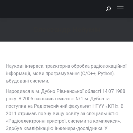
Search:
Олександр Нейумін
You are here:
Наукові інтереси: траєкторна обробка радіолокаційної
інформації, мови програмування (С/С++, Python),
вбудовані системи.
Народився в м. Дубно Рівненської області 14.07.1988
року. В 2005 закінчив гімназію №1 м. Дубна та
поступив на Радіотехнічний факультет НТУУ «КПІ». В
2011 отримав повну вищу освіту за спеціальністю
«Радіоелектронні пристрої, системи та комплекси».
Здобув кваліфікацію інженера-дослідника. У