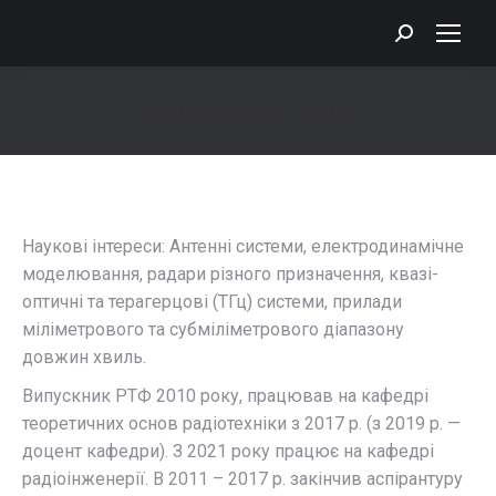
Search:
Олександр Сушко
You are here:
Наукові інтереси: Антенні системи, електродинамічне
моделювання, радари різного призначення, квазі-
оптичні та терагерцові (ТГц) системи, прилади
міліметрового та субміліметрового діапазону
довжин хвиль.
Випускник РТФ 2010 року, працював на кафедрі
теоретичних основ радіотехніки з 2017 р. (з 2019 р. —
доцент кафедри). З 2021 року працює на кафедрі
радіоінженерії. В 2011 – 2017 р. закінчив аспірантуру