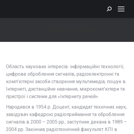
Search:
Сергій Могильний
You are here:
Область наукових інтересів: інформаційні технології,
цифрове оброблення сигналів, радіоелектронні та
комп’ютерні засоби створення мультимедіа, пошук в
Інтернеті, дистанційне навчання, мікрокомп’ютери та
пристрої і системи для «Інтернету речей»
Народився в 1954 р. Доцент, кандидат технічних наук,
завідувач кафедрою радіоприймання та оброблення
сигналів в 2000 – 2005 рр., заступник декана в 1989 –
2004 рр. Закінчив радіотехнічний факультет КПІ в