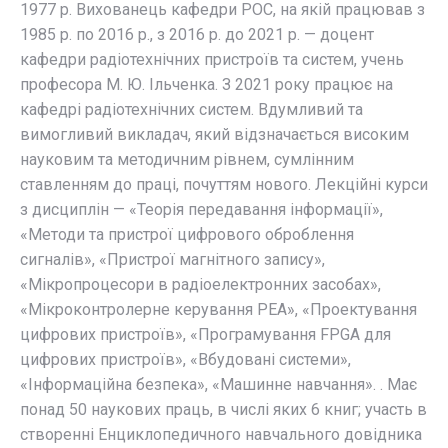
1977 р. Вихованець кафедри РОС, на якій працював з
1985 р. по 2016 р., з 2016 р. до 2021 р. — доцент
кафедри радіотехнічних пристроїв та систем, учень
професора М. Ю. Ільченка. З 2021 року працює на
кафедрі радіотехнічних систем. Вдумливий та
вимогливий викладач, який відзначається високим
науковим та методичним рівнем, сумлінним
ставленням до праці, почуттям нового. Лекційні курси
з дисциплін — «Теорія передавання інформації»,
«Методи та пристрої цифрового оброблення
сигналів», «Пристрої магнітного запису»,
«Мікропроцесори в радіоелектронних засобах»,
«Мікроконтролерне керування РЕА», «Проектування
цифрових пристроїв», «Програмування FPGA для
цифрових пристроїв», «Вбудовані системи»,
«Інформаційна безпека», «Машинне навчання». . Має
понад 50 наукових праць, в числі яких 6 книг; участь в
створенні Енциклопедичного навчального довідника