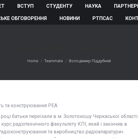
ЕТ
ВСТУП
СТУДЕНТУ
НАУКА
ПАРТНЕР
ЬКЕ ОБГОВОРЕННЯ
НОВИНИ
РТПСАС
КОН
Володимир Піддубний
You are here:
Home
Teammate
Володимир Піддубний
ть та конструювання РЕА.
 році батьки переїхали в м. Золотоношу Черкаської області
курс радіотехнічного факультету КПІ, який і закінчив в
«Радіоконструювання та виробництво радіоапаратури».