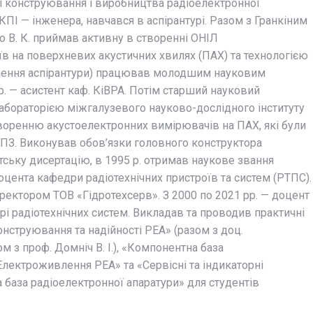
і конструювання і виробництва радіоелектронної
 КПІ — інженера, навчався в аспірантурі. Разом з Гранкіним
ко В. К. приймав активну в створенні ОНІЛ
в на поверхневих акустичних хвилях (ПАХ) та технологією
кінчення аспірантури) працював молодшим науковим
р. — асистент каф. КіВРА. Потім старший науковий
абораторією міжгалузевого науково-дослідного інституту
воренню акустоелектронних вимірювачів на ПАХ, які були
ПЗ. Виконував обов’язки головного конструктора
тську дисертацію, в 1995 р. отримав наукове звання
оцента кафедри радіотехнічних пристроїв та систем (РТПС).
ректором ТОВ «Гідротехсерв». З 2000 по 2021 рр. — доцент
і радіотехнічних систем. Викладав та проводив практичні
онструювання та надійності РЕА» (разом з доц.
 з проф. Домніч В. І.), «Компонентна база
«Електроживлення РЕА» та «Сервісні та індикаторні
 база радіоелектронної апаратури» для студентів