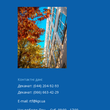
Контактні дані:
Деканат: (044) 204-92-93
Деканат: (066) 663-42-29
E-mail: rtf@kpi.ua
Час роботи: Пон. – Суб. 09:00 - 17:00