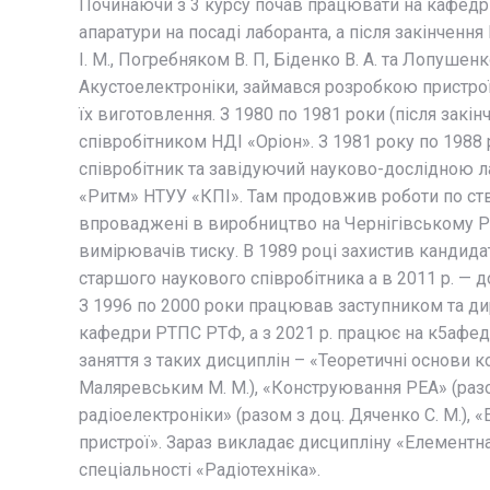
Починаючи з 3 курсу почав працювати на кафедр
апаратури на посаді лаборанта, а після закінчення
І. М., Погребняком В. П, Біденко В. А. та Лопушен
Акустоелектроніки, займався розробкою пристрої
їх виготовлення. З 1980 по 1981 роки (після за
співробітником НДІ «Оріон». З 1981 року по 1988 
співробітник та завідуючий науково-дослідною л
«Ритм» НТУУ «КПІ». Там продовжив роботи по ст
впроваджені в виробництво на Чернігівському Р
вимірювачів тиску. В 1989 році захистив кандида
старшого наукового співробітника а в 2011 р. — д
З 1996 по 2000 роки працював заступником та ди
кафедри РТПС РТФ, а з 2021 р. працює на к5афедр
заняття з таких дисциплін – «Теоретичні основи к
Маляревським М. М.), «Конструювання РЕА» (разом
радіоелектроніки» (разом з доц. Дяченко С. М.), 
пристрої». Зараз викладає дисципліну «Елементна
спеціальності «Радіотехніка».