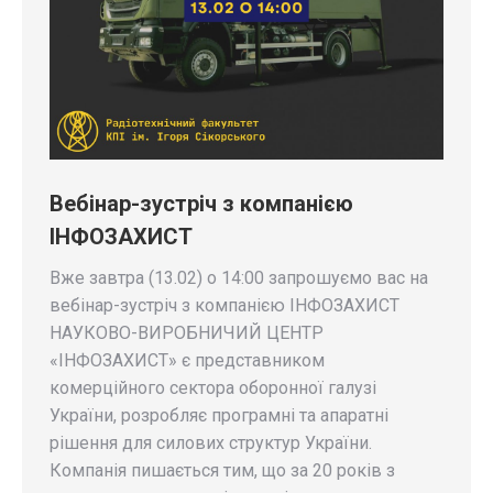
Вебінар-зустріч з компанією
ІНФОЗАХИСТ
Вже завтра (13.02) о 14:00 запрошуємо вас на
вебінар-зустріч з компанією ІНФОЗАХИСТ
НАУКОВО-ВИРОБНИЧИЙ ЦЕНТР
«ІНФОЗАХИСТ» є представником
комерційного сектора оборонної галузі
України, розробляє програмні та апаратні
рішення для силових структур України.
Компанія пишається тим, що за 20 років з