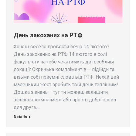
День закоханих на РТФ
Хочеш весело провести вечір 14 лютого?
День закоханих на РТФ 14 лютого в холі
факультету на тебе чекатимуть дві особливі
локації: Скринька компліментів – підійди та
візьми собі приємні слова від РТФ. Нехай цей
маленький жест зробить твій день теплішим!
Дошка зізнань – тут ти можеш залишити
зізнання, комплімент або просто добрі слова
для друга,…
Details