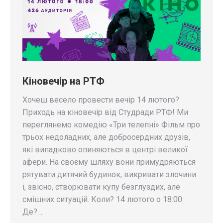
Кіновечір на РТФ
Хочеш весело провести вечір 14 лютого?
Приходь на кіновечір від Студради РТФ! Ми
переглянемо комедію «Три телепні» Фільм про
трьох недоладних, але добросердних друзів,
які випадково опиняються в центрі великої
афери. На своєму шляху вони примудряються
рятувати дитячий будинок, викривати злочини
і, звісно, створювати купу безглуздих, але
смішних ситуацій. Коли? 14 лютого о 18:00
Де?…