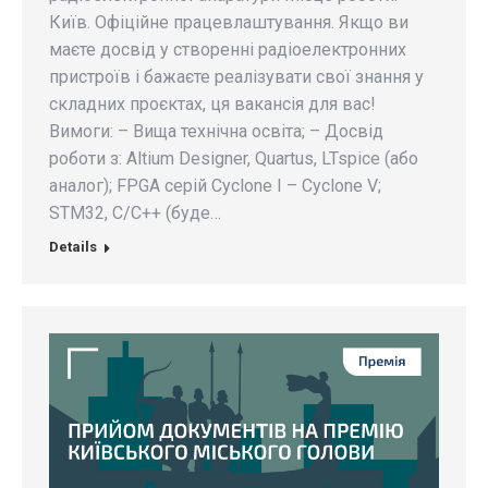
Київ. Офіційне працевлаштування. Якщо ви
маєте досвід у створенні радіоелектронних
пристроїв і бажаєте реалізувати свої знання у
складних проєктах, ця вакансія для вас!
Вимоги: – Вища технічна освіта; – Досвід
роботи з: Altium Designer, Quartus, LTspice (або
аналог); FPGA серій Cyclone I – Cyclone V;
STM32, C/C++ (буде…
Details