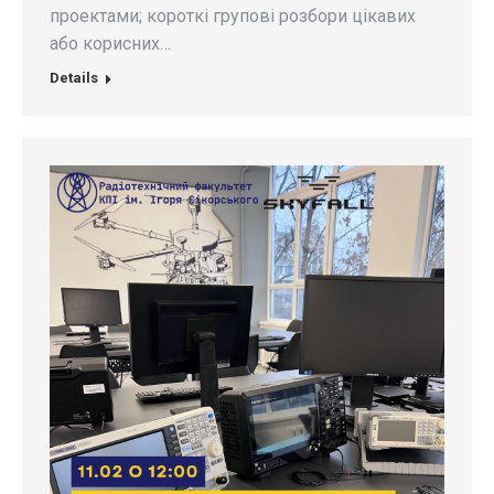
проектами; короткі групові розбори цікавих
або корисних…
Details