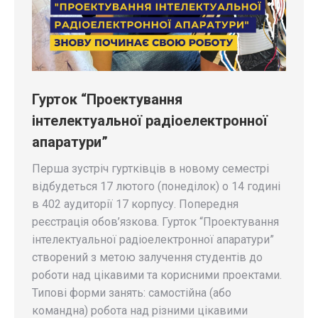
Гурток “Проектування
інтелектуальної радіоелектронної
апаратури”
Перша зустріч гуртківців в новому семестрі
відбудеться 17 лютого (понеділок) о 14 годині
в 402 аудиторії 17 корпусу. Попередня
реєстрація обов’язкова. Гурток “Проектування
інтелектуальної радіоелектронної апаратури”
створений з метою залучення студентів до
роботи над цікавими та корисними проектами.
Типові форми занять: самостійна (або
командна) робота над різними цікавими