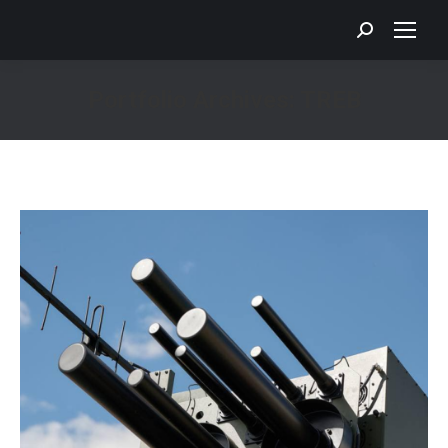
Search:
Portfolio Archives:
TREB
You are here:
TREB