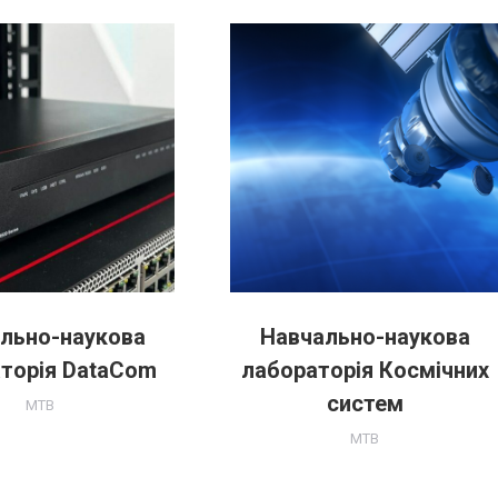
льно-наукова
Навчально-наукова
торія DataCom
лабораторія Космічних
систем
MTB
MTB