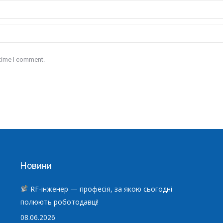
 time I comment.
Новини
RF-інженер — професія, за якою сьогодні
полюють роботодавці!
08.06.2026