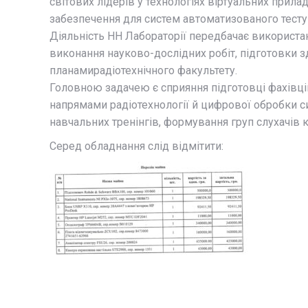
світових лідерів у технологіях віртуальних прила
забезпечення для систем автоматизованого тесту
Діяльність НН Лабораторії передбачає використа
виконання науково-дослідних робіт, підготовки з
планамирадіотехнічного факультету.
Головною задачею є сприяння підготовці фахівців
напрямами радіотехнології й цифрової обробки с
навчальних тренінгів, формування груп слухачів 
Серед обладнання слід відмітити: