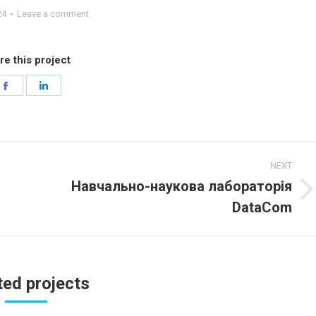
24
Leave a comment
re this project
Share
Share
on
on
Facebook
LinkedIn
NEXT
Навчально-наукова лабораторія
Next
DataCom
project:
ted projects