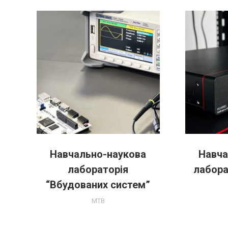
Навчально-наукова
Навча
их
лабораторія
лабора
“Вбудованих систем”
MTB