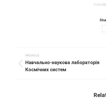
11.01.20
Sha
Project
PREVIOUS
navigation
Навчально-наукова лабораторія
Previous
Космічних систем
project:
Rela