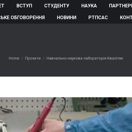
ЕТ
ВСТУП
СТУДЕНТУ
НАУКА
ПАРТНЕР
ЬКЕ ОБГОВОРЕННЯ
НОВИНИ
РТПСАС
КОН
ьно-наукова лабораторія К
You are here:
Home
Проєкти
Навчально-наукова лабораторія Квалітек