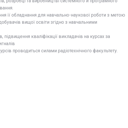
дів, розробці та виробництві системного й програмного
вання.
ння її обладнання для навчально-наукової роботи з метою
добувачів вищої освіти згідно з навчальними
, підвищення кваліфікації викладачів на курсах за
игналів
курсів проводиться силами радіотехнічного факультету.