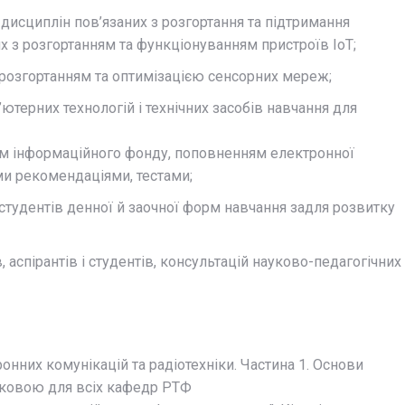
 дисциплін пов’язаних з розгортання та підтримання
их з розгортанням та функціонуванням пристроїв IoT;
розгортанням та оптимізацією сенсорних мереж;
терних технологій і технічних засобів навчання для
м інформаційного фонду, поповненням електронної
ми рекомендаціями, тестами;
 студентів денної й заочної форм навчання задля розвитку
 аспірантів і студентів, консультацій науково-педагогічних
онних комунікацій та радіотехніки. Частина 1. Основи
зковою для всіх кафедр РТФ