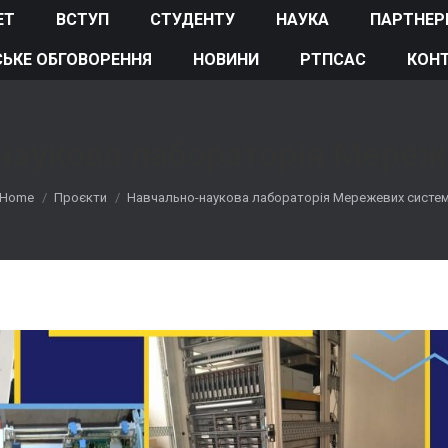
ЕТ
ВСТУП
СТУДЕНТУ
НАУКА
ПАРТНЕР
ЬКЕ ОБГОВОРЕННЯ
НОВИНИ
РТПСАС
КОН
наукова лабораторія Мереж
You are here:
Home
Проєкти
Навчально-наукова лабораторія Мережевих систе