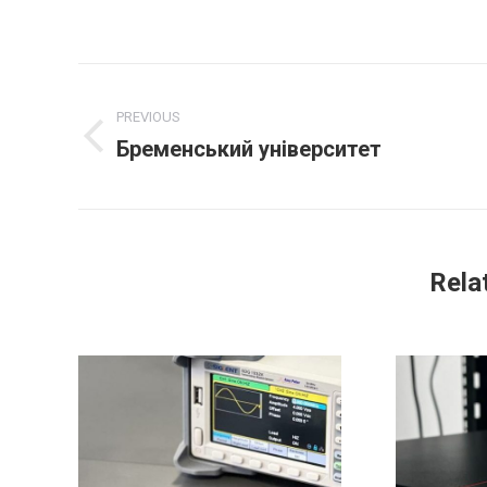
Project
PREVIOUS
navigation
Бременський університет
Previous
project:
Rela