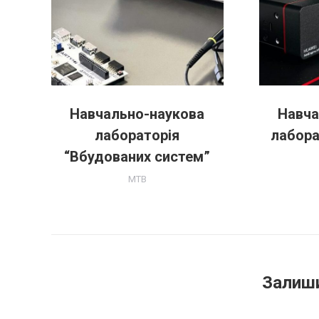
Навчально-наукова
Навча
их
лабораторія
лабора
“Вбудованих систем”
MTB
Залиши