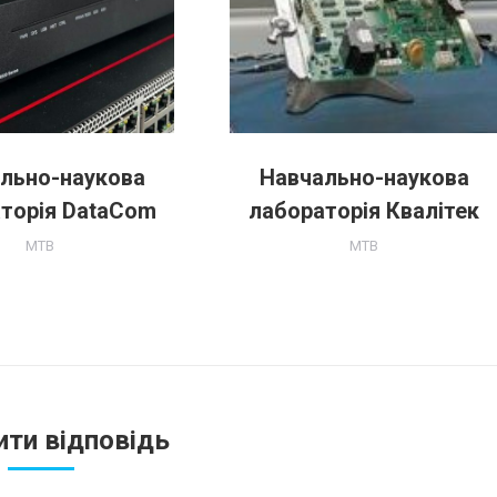
льно-наукова
Навчально-наукова
торія DataCom
лабораторія Квалітек
MTB
MTB
ти відповідь