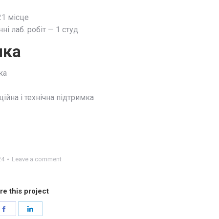
21 місце
і лаб. робіт — 1 студ.
мка
ка
ійна і технічна підтримка
24
Leave a comment
re this project
Share
Share