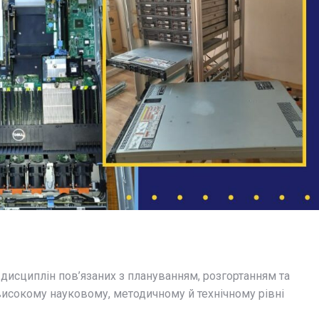
 дисциплін пов’язаних з плануванням, розгортанням та
исокому науковому, методичному й технічному рівні