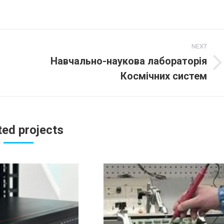
on
on
Facebook
LinkedIn
NEXT
Навчально-наукова лабораторія
Next
Космічних систем
project:
ted projects